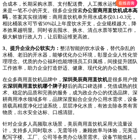
合成本，长期采购水票、支付配送费、人工搬水运维，累积下
来是一笔不小的开支。很多企业搜索
办公室商用直饮机成本高
吗
，答案其实很清晰：商用直饮机单升用水成本仅0.1-0.3元，
相比桶装水可节省50%以上年度饮水开支，企业规模越大，降
本效果越明显。同时省去囤水、换水、清点水票等繁琐工作，
极大解放行政人力，让后勤运维更高效。
3、提升企业办公软实力：
整洁智能的饮水设备，替代杂乱的
水桶、老旧的开水器，能够优化办公环境，彰显企业人性化管
理理念。优质的办公福利也能增强员工归属感，间接提升团队
工作效率，助力企业打造舒适、健康、现代化的办公氛围。
在众多商用直饮机品牌中，
深圳美辰商用直饮机
是很多用户搜
索
深圳商用直饮机哪个牌子好
后的高口碑选择，凭借成熟的技
术、稳定的品质和完善的服务，成为政企办公的优选品牌。深
耕商用净水领域多年，品牌深度贴合企业办公用水需求，设备
搭载高精度净化过滤系统，层层净化水质，有效去除各类有害
物质，出水安全达标、口感清甜。
针对企业多人高频取水场景，美辰商用直饮机采用大流量设
计，支持多人同时取水，无需等待，兼顾效率与体验，完美适
配写字楼、工厂、公司等各类办公场景需求。设备节能低耗，