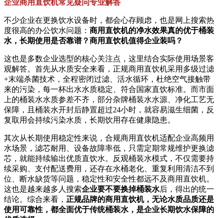
企业商用直饮机常见疑问专业解答
不少企业在更换饮水设备时，都会心存顾虑，也是网上搜索热
度很高的办公饮水问题：
商用直饮机的净水效果真的优于桶装
水，长期使用是否靠谱？商用直饮机值得企业装吗？
这也是多数企业选型的核心关注点，这里结合实际使用场景客
观解答。首先从水质安全来看，正规商用直饮机采用多级过滤
+末端杀菌技术，全程密闭过滤、活水循环，杜绝空气接触带
来的污染，每一杯出水水质稳定、符合国家直饮标准。而市面
上的桶装水水质参差不齐，部分杂牌桶装水水源、净化工艺无
保障，且桶装水开封后静置超过24小时，就容易滋生细菌，反
复取用会持续污染水质，长期饮用存在健康隐患。
其次从长期使用稳定性来说，合规商用直饮机适配企业高频用
水场景，滤芯耐用、设备故障率低，只需定期常规维护更换滤
芯，就能持续输出优质直饮水。反观桶装水模式，不仅需要持
续采购、支付配送费用，还存在水桶老化、重复利用清洁不到
位、断水缺货等问题，稳定性和安全性都远不及商用直饮机。
这也是越来越多人搜索
企业要不要换掉桶装水
后，得出的统一
结论。综合来看，
正规品牌的商用直饮机，无论水质品质还是
使用可靠性，都全面优于传统桶装水，是企业长期饮水保障的