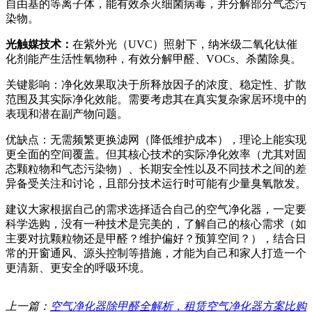
自由基的等离子体，能有效杀灭细菌病毒，并分解部分气态污
染物。
光触媒技术：
在紫外光（UVC）照射下，纳米级二氧化钛催
化剂能产生活性氧物种，有效分解甲醛、VOCs、杀菌除臭。
关键影响：净化效果取决于所释放因子的浓度、稳定性、扩散
范围及其实际净化效能。需要考虑其在真实复杂家居环境中的
表现和潜在副产物问题。
优缺点：无需频繁更换滤网（降低维护成本），理论上能实现
更全面的空间覆盖。但其核心技术的实际净化效率（尤其对固
态颗粒物和气态污染物）、长期安全性以及不同技术之间的差
异备受关注和讨论，且部分技术运行时可能有少量臭氧散发。
建议大家根据自己的需求选择适合自己的空气净化器，一定要
科学选购，没有一种技术是完美的，了解自己的核心需求（如
主要对抗颗粒物还是甲醛？维护偏好？预算空间？），结合日
常的开窗通风、源头控制等措施，才能为自己和家人打造一个
更清新、更安全的呼吸环境。
上一篇：
空气净化器除甲醛全解析，租赁空气净化器方案比购