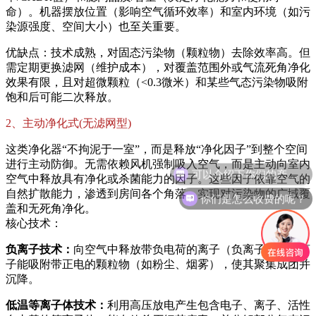
命）。机器摆放位置（影响空气循环效率）和室内环境（如污
染源强度、空间大小）也至关重要。
优缺点：技术成熟，对固态污染物（颗粒物）去除效率高。但
需定期更换滤网（维护成本），对覆盖范围外或气流死角净化
效果有限，且对超微颗粒（<0.3微米）和某些气态污染物吸附
饱和后可能二次释放。
2、主动净化式(无滤网型)
这类净化器“不拘泥于一室”，而是释放“净化因子”到整个空间
进行主动防御。无需依赖风机强制吸入空气，而是主动向室内
空气中释放具有净化或杀菌能力的因子。这些因子依靠空气的
你们是怎么收费的呢？
自然扩散能力，渗透到房间各个角落，实现对污染物的广域覆
盖和无死角净化。
核心技术：
负离子技术：
向空气中释放带负电荷的离子（负离子）。负离
子能吸附带正电的颗粒物（如粉尘、烟雾），使其聚集成团并
沉降。
低温等离子体技术：
利用高压放电产生包含电子、离子、活性