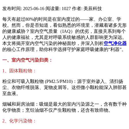
发布时间: 2025-06-16
阅读量: 1027
作者: 美辰科技
每天有超过80%的时间是在室内度过的——家、办公室、学
校。然而，你是否知道，看似熟悉的环境里，潜藏着诸多无形
的健康威胁？室内空气质量（IAQ）的优劣，直接关系到每个
人的健康福祉，尤其是对呼吸系统敏感的人群影响更为深远。
本文将揭开室内空气污染的神秘面纱，并深入剖析
空气净化器
的核心工作原理，助你科学选择守护家庭呼吸健康的“利器”。
一、室内空气污染归类：
1、固体颗粒物：
粉尘和可吸入颗粒物 (PM2.5/PM10)：源于室外渗入、清扫扬
尘、衣物纤维脱落、宠物皮屑等。这些微小颗粒能深入肺部甚
至血液。
烟碱和厨房油烟：吸烟是最大的室内污染源之一，含有数千种
化学物质；烹饪油烟不仅产生颗粒物，还含有致癌物。
2、化学污染物：