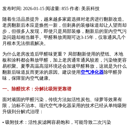
发布时间: 2026-01-15
阅读量: 855
作者: 美辰科技
随着生活品质提升，越来越多家庭选择对老房进行翻新改造。
老房翻新后本应是焕然一新，但刺鼻的装修味道却让人望而却
步，但很多人发现，即使只是局部装修，翻新后的室内空气污
染问题却相当棘手。甲醛释放周期可达3-15年，仅靠通风几个
月根本无法彻底解决。
为什么老房改造后甲醛味更重？ 局部翻新使用的壁纸、木地
板和涂料都会释放甲醛，加上老房通常通风较差，污染物更容
易积聚。夏季高温高湿环境还会加速甲醛释放，这就是为什么
翻新后味道反而更浓的原因。建议使用
空气净化器
除甲醛异
味，保障室内空气健康。
一、除醛技术：分解比吸附更靠谱
面对顽固的甲醛污染，传统方法如活性炭包、绿萝等效果有
限，治标不治本。现代空气净化器采用的技术已经从单纯吸附
升级到分解式治理：
• 吸附技术：活性炭滤网容易饱和，可能导致二次污染