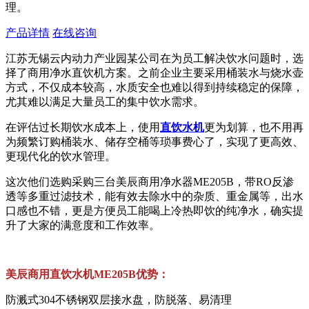
理。
产品详情
在线咨询
江苏无锡云内动力产业园某公司在为员工解决饮水问题时，选
择了商用净水直饮机方案。之前企业主要采用桶装水与烧水壶
方式，不仅成本较高，水质安全也难以得到持续稳定的保障，
尤其难以满足大量员工的集中饮水需求。
在评估过长期饮水成本上，使用
直饮水机
更为划算，也不用再
为频繁订购桶装水、储存空桶等琐事费心了，实现了更高效、
更现代化的饮水管理。
这次他们选购采购三台美辰商用净水器ME205B，带RO反渗
透等多重过滤技术，能有效去除水中的杂质、重金属等，出水
口感也不错，更是方便员工能喝上冷热即饮的纯净水，确实提
升了大家的满意度和工作效率。
美辰商用直
饮水机
ME205B优势：
防溅式304不锈钢双层接水盘，防脱落、易清理