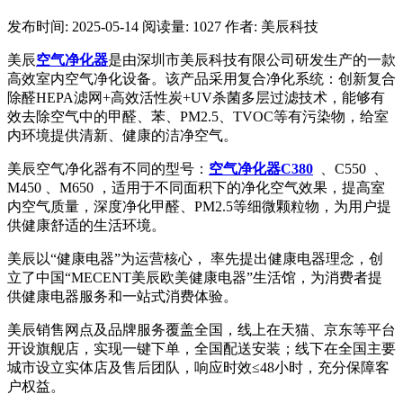
发布时间: 2025-05-14
阅读量: 1027
作者: 美辰科技
美辰
空气净化器
是由深圳市美辰科技有限公司研发生产的一款
高效室内空气净化设备。该产品采用复合净化系统：创新复合
除醛HEPA滤网+高效活性炭+UV杀菌多层过滤技术，能够有
效去除空气中的甲醛、苯、PM2.5、TVOC等有污染物，给室
内环境提供清新、健康的洁净空气。
美辰空气净化器有不同的型号：
空气净化器C380
、C550 、
M450 、M650 ，适用于不同面积下的净化空气效果，提高室
内空气质量，深度净化甲醛、PM2.5等细微颗粒物，为用户提
供健康舒适的生活环境。
美辰以“健康电器”为运营核心， 率先提出健康电器理念，创
立了中国“MECENT美辰欧美健康电器”生活馆，为消费者提
供健康电器服务和一站式消费体验。
美辰销售网点及品牌服务覆盖全国，线上在天猫、京东等平台
开设旗舰店，实现一键下单，全国配送安装；线下在全国主要
城市设立实体店及售后团队，响应时效≤48小时，充分保障客
户权益。